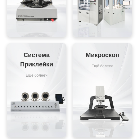
Система
Микроскоп
Приклейки
Ещё болеe>
Ещё болеe>