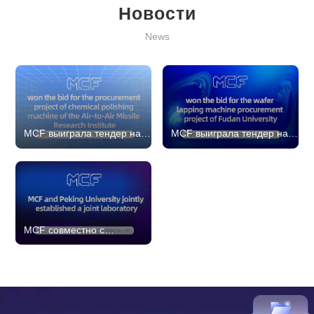
Новости
News
MCF выиграла тендер на
MCF выиграла тендер на
проект закупки
поставку шлифовального
химического
оборудования для
полировального
кристаллов Университета
оборудования для
Фудань
Института ракет «воздух-
воздух»
MCF совместно с
Пекинским университетом
создали совместную
лабораторию