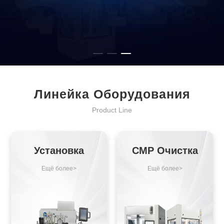
Линейка Оборудования
Product Line
Установка
CMP Очистка
Ещё болеe>
Ещё болеe>