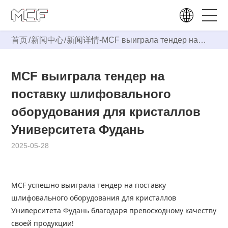
首页
/
新闻中心
/
新闻详情-
MCF выиграла тендер на
поставку шлифовального
оборудования для кристаллов
MCF выиграла тендер на
Университета Фудань
поставку шлифовального
оборудования для кристаллов
Университета Фудань
2025-05-28
MCF
успешно выиграла тендер на поставку
шлифовального оборудования для кристаллов
Университета Фудань благодаря превосходному качеству
своей продукции!