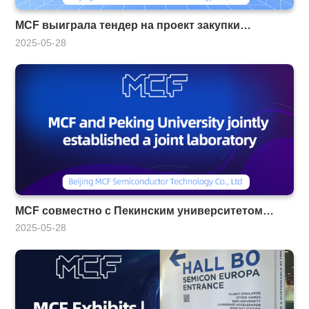
MCF выиграла тендер на проект закупки
химического полировального оборудования для
2025-05-28
Института ракет «воздух-воздух»
MCF совместно с Пекинским университетом
создали совместную лабораторию
2025-05-28