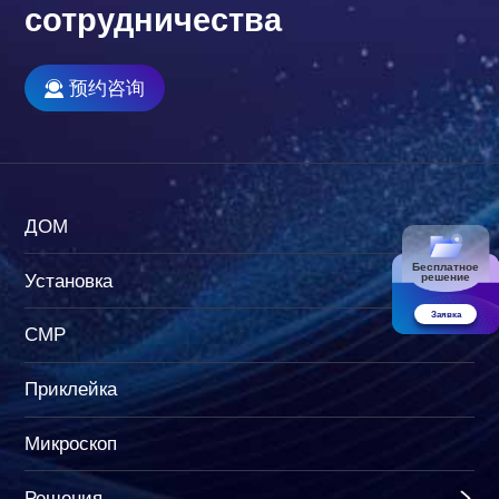
сотрудничества
预约咨询
ДОМ
Бесплатное
Установка
решение
Заявка
CMP
Приклейка
Микроскоп
Решения