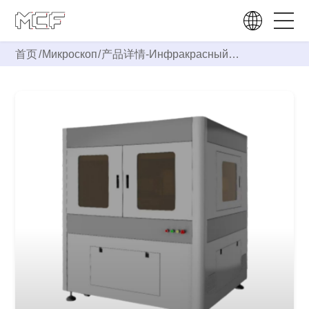
首页
/
Микроскоп
/
产品详情-
Инфракрасный
интерференционный микроскоп
IS2000