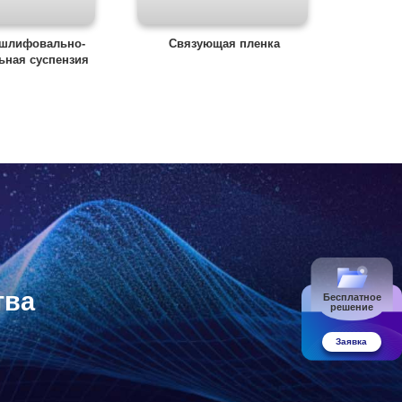
 шлифовально-
Связующая пленка
ьная суспензия
тва
Бесплатное
решение
Заявка