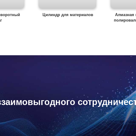
оворотный
Цилиндр для материалов
Алмазная
г
полировал
взаимовыгодного сотрудничес