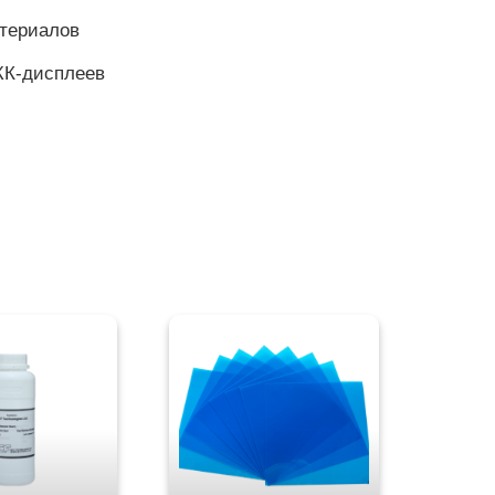
териалов
ЖК-дисплеев