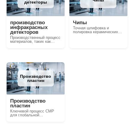
детекторы
производство
Чипы
инфракрасных
Точная шлифовка и
детекторов
полировка керамических
подложек, магнитных
Производственный процесс
материалов и разъёмов
материалов, таких как
кадмий-ртутный теллурид,
индийский антимонид,
свинцовый сульфид,
галлий-антимонид ...
Производство
пластин
Производство
пластин
Ключевой процесс CMP
для глобальной
планаризации поверхности
кремниевых пластин,
покрытых медью
кремниевых подложек и