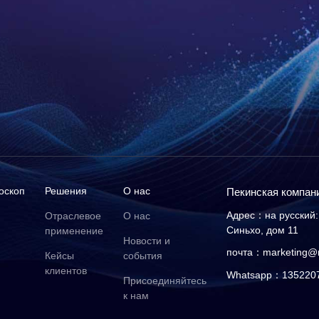
оскоп
Решения
О нас
Пекинская компан
Адрес：на русский: 
Отраслевое
О нас
Синьхо, дом 11
применение
Новости и
почта：marketing@
Кейсы
события
клиентов
Whatsapp：135220
Присоединяйтесь
к нам