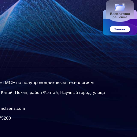
Бесплатное
решение
Заявка
ия MCF по полупроводниковым технологиям
Китай, Пекин, район Фэнтай, Научный город, улица
mcfsens.com
75260